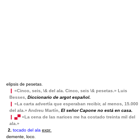
elipsis de pesetas.
❙
«Cinco, seis, \& del ala. Cinco, seis \& pesetas.» Luis
Besses,
Diccionario de argot español.
❙
«La carta advertía que esperaban recibir, al menos, 15.000
del ala.» Andreu Martín,
El señor Capone no está en casa.
❙ ▄▀
«La cena de las narices me ha costado treinta mil del
ala.»
2.
tocado del ala
expr.
demente, loco.