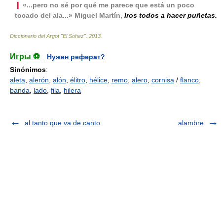
❙
«...pero no sé por qué me parece que está un poco
tocado del ala...» Miguel Martín,
Iros todos a hacer puñetas.
Diccionario del Argot "El Sohez"
.
2013
.
Игры ⚽
Нужен реферат?
Sinónimos
:
aleta
,
alerón
,
alón
,
élitro
,
hélice
,
remo
,
alero
,
cornisa
/
flanco
,
banda
,
lado
,
fila
,
hilera
al tanto que va de canto
alambre