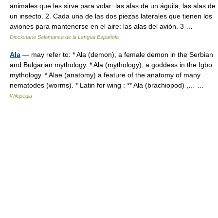
animales que les sirve para volar: las alas de un águila, las alas de
un insecto. 2. Cada una de las dos piezas laterales que tienen los
aviones para mantenerse en el aire: las alas del avión. 3 …
Diccionario Salamanca de la Lengua Española
Ala
— may refer to: * Ala (demon), a female demon in the Serbian
and Bulgarian mythology. * Ala (mythology), a goddess in the Igbo
mythology. * Alae (anatomy) a feature of the anatomy of many
nematodes (worms). * Latin for wing : ** Ala (brachiopod) ,… …
Wikipedia