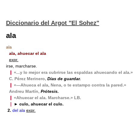
Diccionario del Argot "El Sohez"
ala
ala
ala, ahuecar el ala
expr.
irse, marcharse.
❙
«...y lo mejor era cubrirse las espaldas ahuecando el ala.»
C. Pérez Merinero,
Días de guardar.
❙
«—Ahueca el ala, Nena, o te estampo contra la pared.»
Andreu Martín,
Prótesis.
❙
«Ahuecar el ala. Marcharse.» LB.
❘
► culo, ahuecar el culo.
2.
del ala
expr.