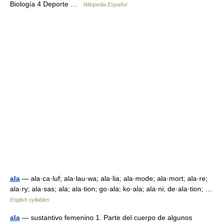
Biología 4 Deporte …
Wikipedia Español
ala
— ala·ca·luf; ala·lau·wa; ala·lia; ala·mode; ala·mort; ala·re;
ala·ry; ala·sas; ala; ala·tion; go·ala; ko·ala; ala·ni; de·ala·tion; …
English syllables
ala
— sustantivo femenino 1. Parte del cuerpo de algunos