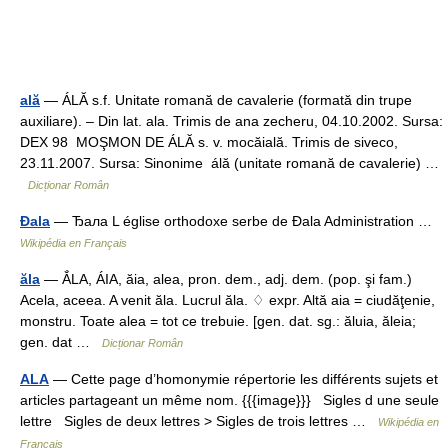
ală
— ÁLĂ s.f. Unitate romană de cavalerie (formată din trupe
auxiliare). – Din lat. ala. Trimis de ana zecheru, 04.10.2002. Sursa:
DEX 98 MOŞMON DE ÁLĂ s. v. mocăială. Trimis de siveco,
23.11.2007. Sursa: Sinonime álă (unitate romană de cavalerie) …
Dicționar Român
Đala
— Ђала L église orthodoxe serbe de Đala Administration …
Wikipédia en Français
ăla
— ẮLA, ÁIA, ăia, alea, pron. dem., adj. dem. (pop. şi fam.)
Acela, aceea. A venit ăla. Lucrul ăla. ♢ expr. Altă aia = ciudăţenie,
monstru. Toate alea = tot ce trebuie. [gen. dat. sg.: ăluia, ăleia;
gen. dat …
Dicționar Român
ALA
— Cette page d’homonymie répertorie les différents sujets et
articles partageant un même nom. {{{image}}} Sigles d une seule
lettre Sigles de deux lettres > Sigles de trois lettres …
Wikipédia en
Français